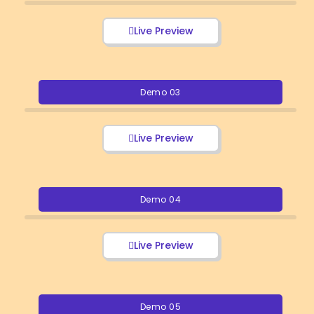
Live Preview
Demo 03
Live Preview
Demo 04
Live Preview
Demo 05