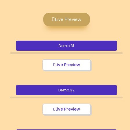
Live Preview
Demo 31
Live Preview
Demo 32
Live Preview