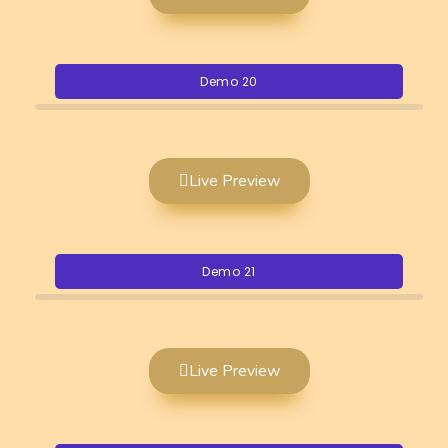
Demo 20
Live Preview
Demo 21
Live Preview