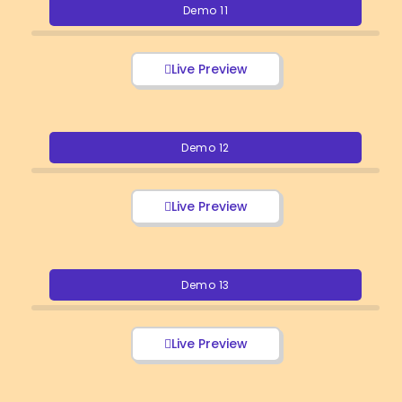
Demo 11
Live Preview
Demo 12
Live Preview
Demo 13
Live Preview