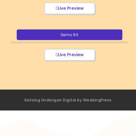
Live Preview
Demo 60
Live Preview
Katalog
Undangan Digital by
WeddingPress