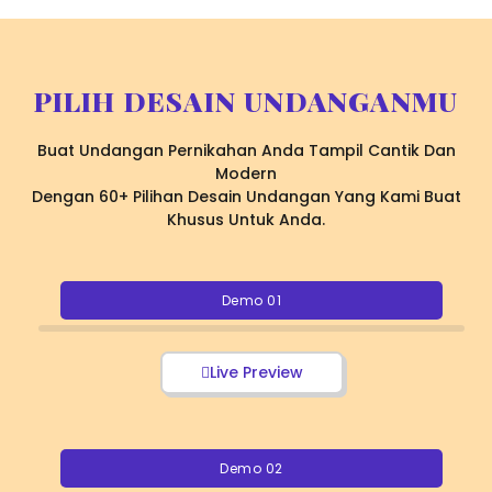
PILIH DESAIN UNDANGANMU
Buat Undangan Pernikahan Anda Tampil Cantik Dan
Modern
Dengan 60+ Pilihan Desain Undangan Yang Kami Buat
Khusus Untuk Anda.
Demo 01
Live Preview
Demo 02