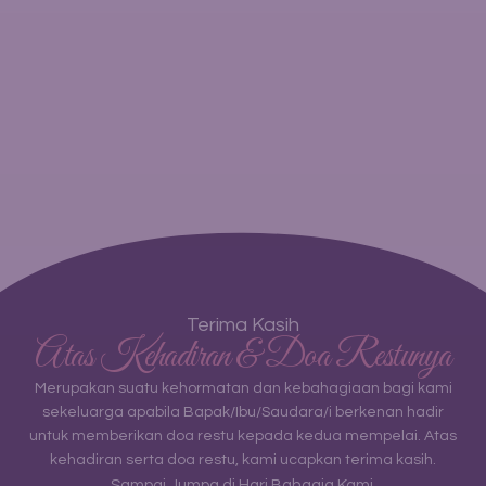
tentu semakin melengkapi kebahagiaan kami.
Kirim Kado: [Nama Penerima]
Jl. Lorem ipsum dolor sit amet, consectetur adipiscing elit
Lihat Rekening
Terima Kasih
Atas Kehadiran & Doa Restunya
Merupakan suatu kehormatan dan kebahagiaan bagi kami
sekeluarga apabila Bapak/Ibu/Saudara/i berkenan hadir
untuk memberikan doa restu kepada kedua mempelai. Atas
kehadiran serta doa restu, kami ucapkan terima kasih.
Sampai Jumpa di Hari Bahagia Kami,