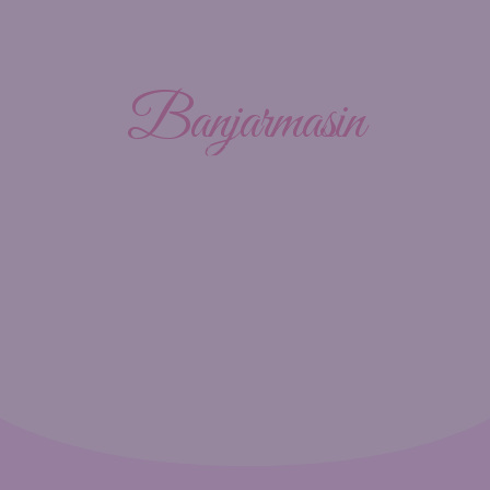
Banjarmasin
MINGGU, 12 DESEMBER 20XX
00
00
00
00
Hari
Jam
Menit
Detik
“Dan di antara ayat-ayat-Nya ialah Dia menciptakan untukmu
istri-istri dari jenismu sendiri, supaya kamu merasa nyaman
kepadanya, dan dijadikan-Nya di antaramu mawadah dan
rahmah. Sesungguhnya pada yang demikian itu benar-benar
terdapat tanda-tanda bagi kaum yang berpikir".
- QS. Ar-Rum: 21 -