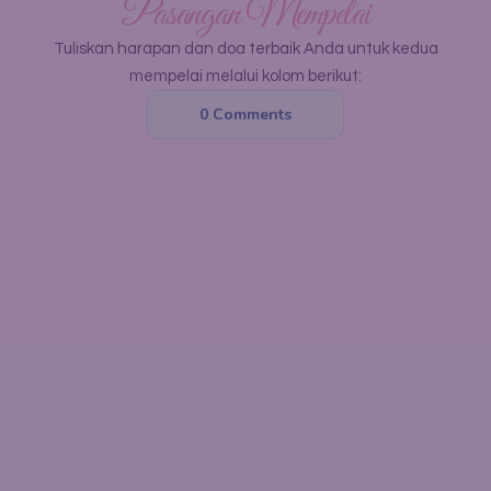
Pasangan Mempelai
Tuliskan harapan dan doa terbaik Anda untuk kedua
mempelai melalui kolom berikut:
0
Comments
KADO PERNIKAHAN
Kehadiran Anda merupakan sebuah do'a serta rasa
syukur bagi kami, namun jika memberi adalah bentuk Do'a
& cinta kasih bagi Anda, Anda dapat memberi kado secara
cashless dan kami akan senang hati menerimanya dan