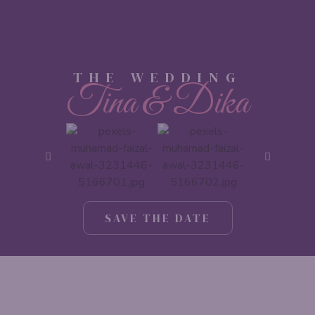
THE WEDDING
Tina & Dika
SAVE THE DATE
Maha Suci Allah SWT
Yang telah menciptakan makhlukNya berpasang-pasangan.