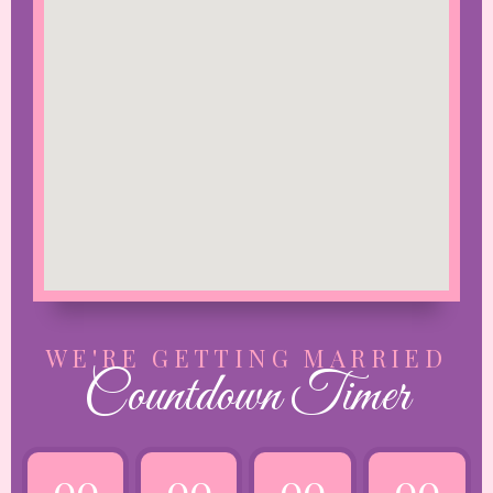
WE'RE GETTING MARRIED
Countdown Timer
00
00
00
00