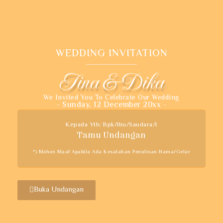
WEDDING INVITATION
Tina & Dika
We Invited You To Celebrate Our Wedding
- Sunday, 12 December 20xx -
Kepada Yth: Bpk/Ibu/Saudara/i
Tamu Undangan
*) Mohon Maaf Apabila Ada Kesalahan Penulisan Nama/gelar
Buka Undangan