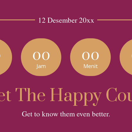
12 Desember 20xx
0
00
00
Jam
Menit
t The Happy Co
Get to know them even better.