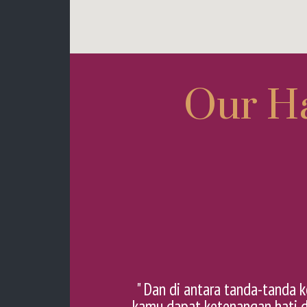
Our H
" Dan di antara tanda-tanda 
kamu dapat ketenangan hati d