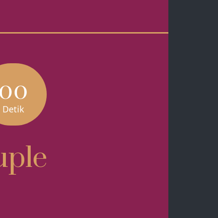
00
Detik
uple