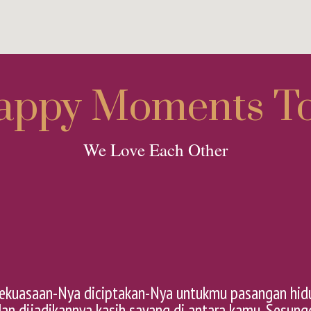
appy Moments To
We Love Each Other
kekuasaan-Nya diciptakan-Nya untukmu pasangan hidu
an dijadikannya kasih sayang di antara kamu. Sesun