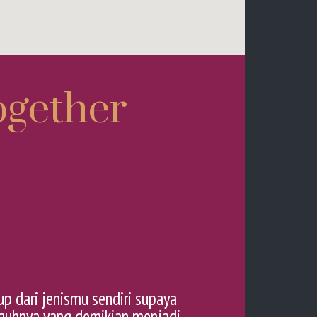
gether
p dari jenismu sendiri supaya
gguhnya yang demikian menjadi