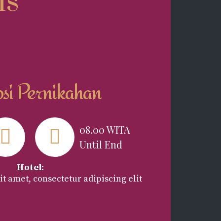
ns
si Pernikahan
08.00 WITA
Until End
Hotel
:
t amet, consectetur adipiscing elit