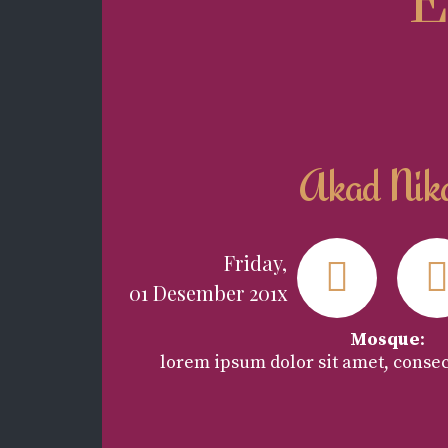
E
Akad Nik
Friday,
01 Desember 201x
Mosque
:
lorem ipsum dolor sit amet, consec