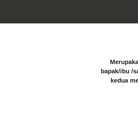
Merupaka
bapak/ibu /s
kedua me